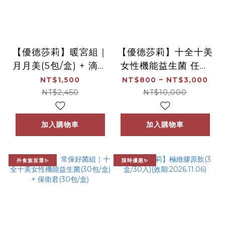
【優德莎莉】暖宮組｜
【優德莎莉】十全十美
月月美(5包/盒) + 滴雞
女性機能益生菌 任選
精(7包/盒)
1-5盒(30入/盒)（效
NT$1,500
NT$800 ~ NT$3,000
期：2027.09.01）
NT$2,450
NT$10,000
加入購物車
加入購物車
外食族首選✨
限時優惠✨