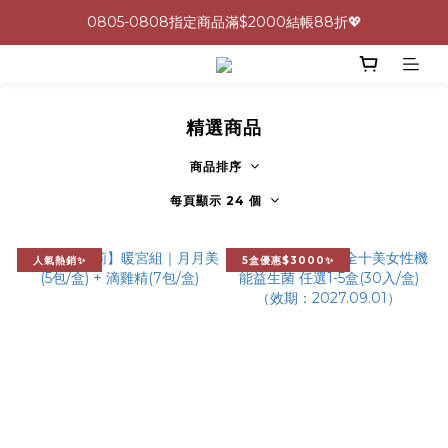
0805-0808指定商品滿$2000結帳88折💖
0805-0808指定商品滿$2000結帳88折💖
呵護身心🩷十全十美益生菌最低一盒 $600 UP🪐
生理期救星！暖宮調理組限時優惠✨
精選商品
0805-0808指定商品滿$2000結帳88折💖
商品排序
每頁顯示 24 個
人氣熱銷✨
5盒優惠$3000✨