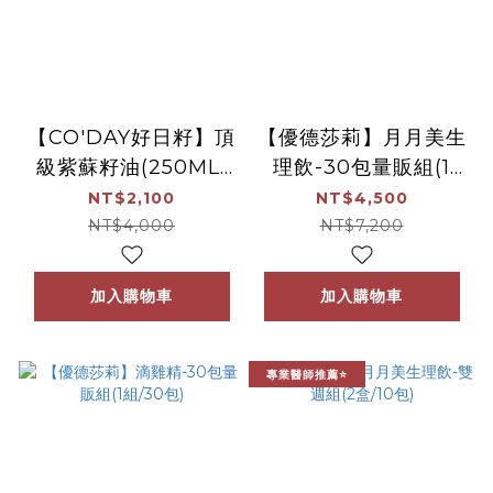
【CO'DAY好日籽】頂
【優德莎莉】月月美生
級紫蘇籽油(250ML)
理飲-30包量販組(1
x5瓶
組/30包)(效
NT$2,100
NT$4,500
期:2027.11.27)
NT$4,000
NT$7,200
加入購物車
加入購物車
專業醫師推薦⭐