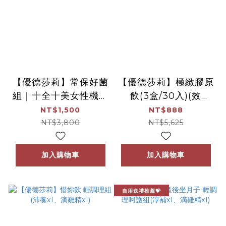
【優德莎莉】常保好菌
【優德莎莉】極緻膠原
組｜十全十美女性機能
飲(3盒/30入)(效
益生菌(30包/盒) + 保
期:2026.11.06)
NT$1,500
NT$888
衛君(30包/盒)
NT$3,800
NT$5,625
加入購物車
加入購物車
自用送禮推薦💝