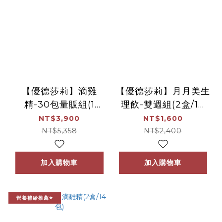
【優德莎莉】滴雞
【優德莎莉】月月美生
精-30包量販組(1
理飲-雙週組(2盒/10
組/30包)
包)
NT$3,900
NT$1,600
NT$5,358
NT$2,400
加入購物車
加入購物車
營養補給推薦⭐