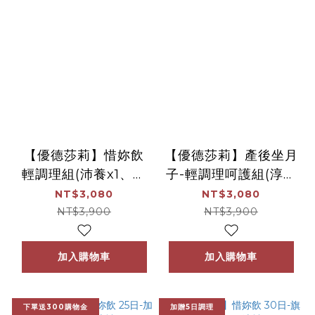
【優德莎莉】惜妳飲
【優德莎莉】產後坐月
輕調理組(沛養x1、滴
子-輕調理呵護組(淳補
雞精x1)
x1、滴雞精x1)
NT$3,080
NT$3,080
NT$3,900
NT$3,900
加入購物車
加入購物車
下單送300購物金
加贈5日調理