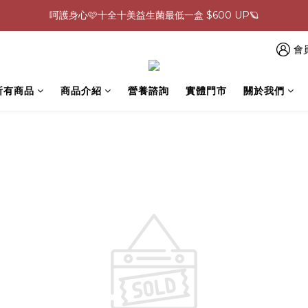
呵護身心🩷十全十美益生菌最低一盒 $600 UP🪐
0805-0808指定商品滿$2000結帳88折💖
生理期救星！暖宮調理組限時優惠✨
會
0805-0808指定商品滿$2000結帳88折💖
所有商品
商品介紹
營養諮詢
實體門市
關於我們