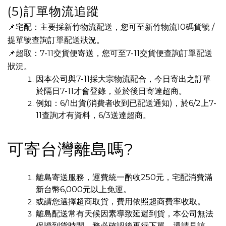
(5)訂單物流追蹤
📌宅配：主要採新竹物流配送，您可至
新竹物流10碼貨號 /
提單號查詢
訂單配送狀況。
📌超取：7-11交貨便寄送，您可至
7-11交貨便
查詢訂單配送
狀況。
因本公司與7-11採大宗物流配合，今日寄出之訂單
於隔日7-11才會登錄，並於後日寄達超商。
例如：6/1出貨(消費者收到已配送通知)，於6/2上7-
11查詢才有資料，6/3送達超商。
可寄台灣離島嗎?
離島寄送服務，運費統一酌收250元，宅配消費滿
新台幣6,000元以上免運。
或請您選擇超商取貨，費用依照超商費率收取。
離島配送常有天候因素導致延遲到貨，本公司無法
保證到貨時間，務必確認後再行下單，還請見諒。