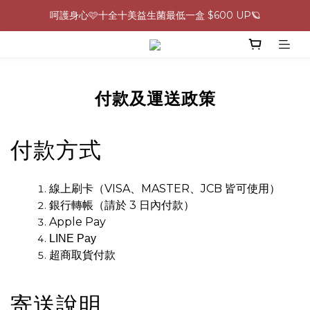
呵護身心🩷十全十美益生菌最低一盒 $600 UP🪐
0805-0808指定商品滿$2000結帳88折💖
生理期救星！暖宮調理組限時優惠✨
0805-0808指定商品滿$2000結帳88折💖
付款及運送政策
付款方式
線上刷卡（VISA、MASTER、JCB 皆可使用）
銀行轉帳（請於 3 日內付款）
Apple Pay
LINE Pay
超商取貨付款
寄送說明