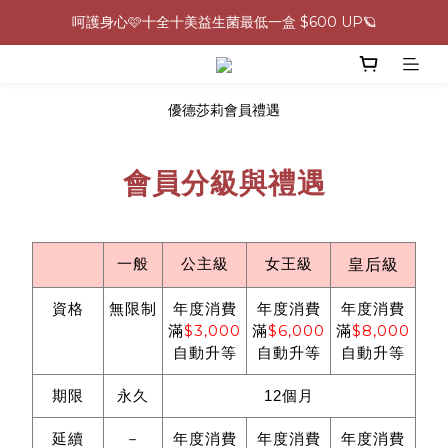
呵護身心🩷十全十美益生菌最低一盒 $600 UP🪐
0805-0808指定商品滿$2000結帳88折💖
生理期救星！暖宮調理組限時優惠✨
優德莎莉會員禮遇
0805-0808指定商品滿$2000結帳88折💖
會員分級與禮遇
一般
公主級
女王級
皇后級
資格
無限制
年度消費
年度消費
年度消費
$3,000
$6,000
$8,000
滿
滿
滿
自動升等
自動升等
自動升等
期限
永久
12個月
延續
－
年度消費
年度消費
年度消費