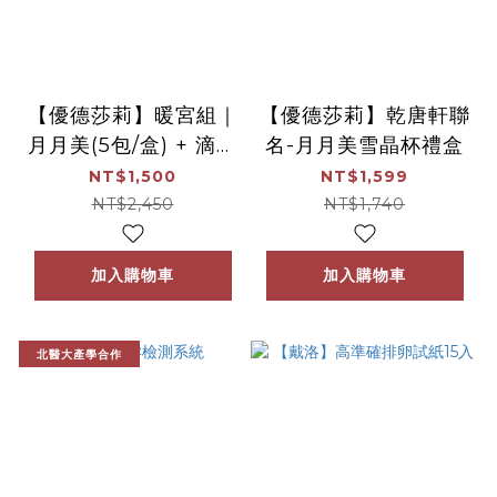
【優德莎莉】暖宮組｜
【優德莎莉】乾唐軒聯
月月美(5包/盒) + 滴雞
名-月月美雪晶杯禮盒
精(7包/盒)
NT$1,500
NT$1,599
NT$2,450
NT$1,740
加入購物車
加入購物車
北醫大產學合作