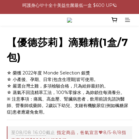
0805-0808指定商品滿$2000結帳88折💖
生理期救星！暖宮調理組限時優惠✨
0805-0808指定商品滿$2000結帳88折💖
【優德莎莉】滴雞精(1盒/7
包)
☆ 榮獲 2022年度 Monde Selection 銀獎
☆ 小產後、孕期、日常(包含生理期)皆可使用。
☆ 嚴選台灣土雞，多項檢驗合格，只為給妳最好的。
☆ 蒸氣不回流精萃工法，100%零摻水，為妳鎖住每滴養分。
※ 注意事項：痛風、高血壓、腎臟病患者，飲用前請先諮詢醫
師、營養師或藥師。2歲以下幼兒、支鏈有機酸尿症(例如楓糖尿
症)患者應避免食用。
至
08/08 16:00
截止
指定商品，爸氣宣言💖8/5-8/8指