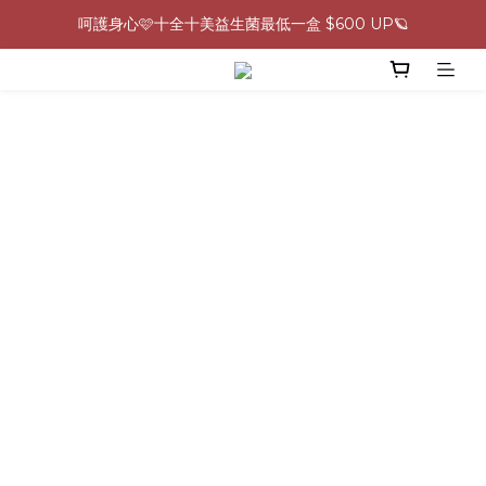
呵護身心🩷十全十美益生菌最低一盒 $600 UP🪐
0805-0808指定商品滿$2000結帳88折💖
生理期救星！暖宮調理組限時優惠✨
0805-0808指定商品滿$2000結帳88折💖