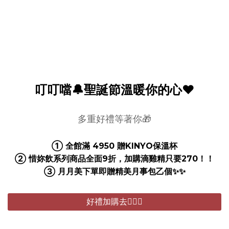
叮叮噹🔔聖誕節溫暖你的心❤️
多重好禮等著你🎁
① 全館滿 4950 贈KINYO保溫杯
② 惜妳飲系列商品全面9折，加購滴雞精只要270！！
③ 月月美下單即贈精美月事包乙個✨✨
好禮加購去🏃🏻‍♂️