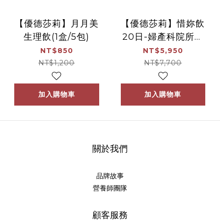
【優德莎莉】月月美
【優德莎莉】惜妳飲
生理飲(1盒/5包)
20日-婦產科院所指
定使用組(沛養x1、淳
NT$850
NT$5,950
補x1、月月美x2)
NT$1,200
NT$7,700
加入購物車
加入購物車
關於我們
品牌故事
營養師團隊
顧客服務