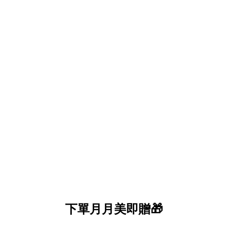
下單月月美即贈🎁