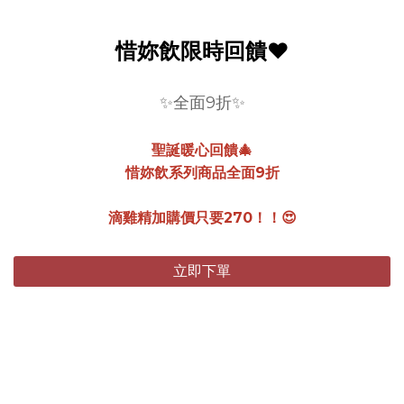
惜妳飲限時回饋❤️
✨全面9折✨
聖誕暖心回饋🎄
惜妳飲系列商品全面9折
滴雞精加購價只要270！！😍
立即下單