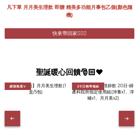
凡下單 月月美生理飲 即贈 精美多功能月事包乙個(顏色隨
機)
快來帶回家🏃🏻‍♂️
聖誕暖心回饋🎅🏻❤️
經期救星✨
20日精準補給