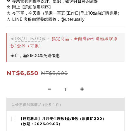
☆ 專業營養師團隊設計、監製，確保符合妳的需要
☆ 附上【詳細使用順序】
☆ 今下單，今天寄（限週一至五(工作日)早上10點前訂購完畢）
☆ LINE 客服由營養師回答：@uterusally
至
08/31 16:00
截止
指定商品，全館滿兩件送極緻膠原
飲1盒🎁（可累）
全店，滿$1500享免運優惠
NT$6,650
NT$8,900
以優惠價加購商品
(最多 1 件)
【經期救星】月月美生理飲1盒/5包（原價$1200）
（效期：2026.09.03）