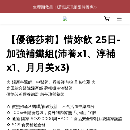
0805-0808指定商品滿$2000結帳88折💖
生理期救星！暖宮調理組限時優惠✨
0805-0808指定商品滿$2000結帳88折💖
【優德莎莉】惜妳飲 25日-
加強補鐵組(沛養x1、淳補
x1、月月美x3)
☆ 婦產科醫師、中醫師、營養師 聯合具名推薦 ☆ 
光田綜合醫院婦產部 蘇棋楓主治醫師
優德莎莉營養總監 趙亭瑋營養師
☆ 依照婦產科醫囑/衛教設計，不含活血中藥成分
☆ 100%全隱密包裝，從外到內皆無「小產」字眼
☆ 通過 國家ISO220000與HACCP 食品安全管制系統國家認證
☆ SGS 食安檢驗合格