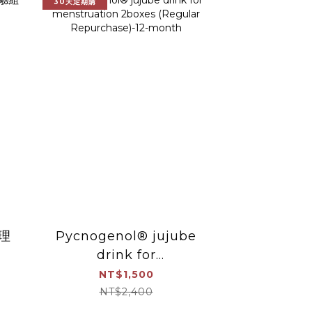
30天定期購
理
Pycnogenol® jujube
drink for
menstruation 2boxes
NT$1,500
(Regular
NT$2,400
Repurchase)-12-