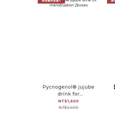
專業醫師推薦⭐
經
Pycnogenol® jujube
drink for
menstruation 2boxes
NT$1,600
NT$2,400