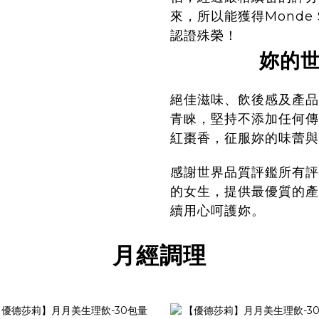
來，所以能獲得Monde 
認證殊榮！
妳的
絕佳滋味、飲後感及產品
青睞，堅持不添加任何傳
紅棗香，征服妳的味蕾與
感謝世界品質評鑑所有評
的女生，提供最優質的產
續用心呵護妳。
月經調理