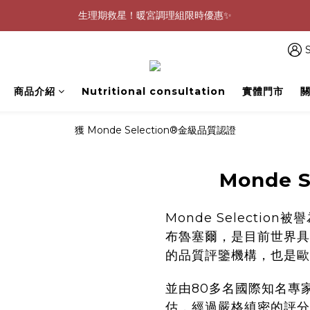
生理期救星！暖宮調理組限時優惠✨
0805-0808指定商品滿$2000結帳88折💖
0805-0808指定商品滿$2000結帳88折💖
S
商品介紹
Nutritional consultation
實體門市
獲 Monde Selection®金級品質認證
Monde 
Monde Selecti
布魯塞爾，是目前世界具
的品質評鑒機構，也是歐
並由80多名國際知名專
估，經過嚴格縝密的評分