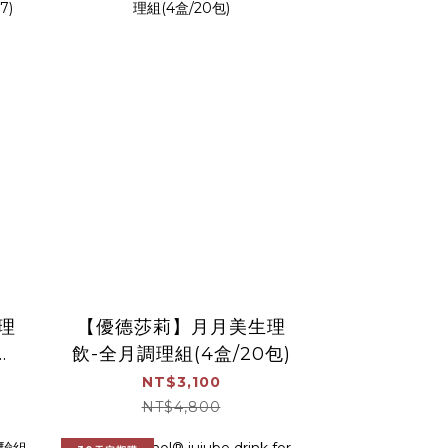
理
【優德莎莉】月月美生理
包)
飲-全月調理組(4盒/20包)
NT$3,100
NT$4,800