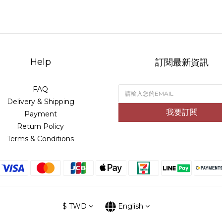
Help
訂閱最新資訊
FAQ
Delivery & Shipping
我要訂閱
Payment
Return Policy
Terms & Conditions
$
TWD
English