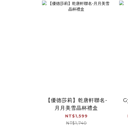
【優德莎莉】乾唐軒聯名-
G
月月美雪晶杯禮盒
NT$1,599
NT$1,740