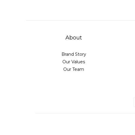
About
Brand Story
Our Values
Our Team