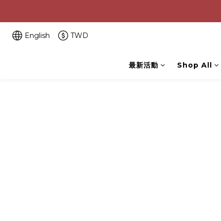
English
TWD
最新活動
Shop All