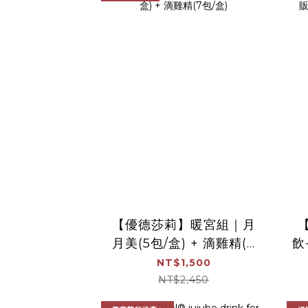
【優德莎莉】暖宮組｜月
月美(5包/盒) + 滴雞精(7
飲
包/盒)
NT$1,500
NT$2,450