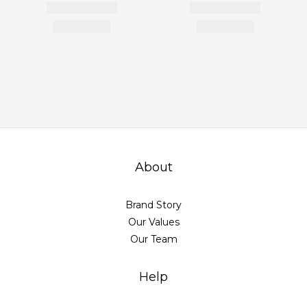
About
Brand Story
Our Values
Our Team
Help