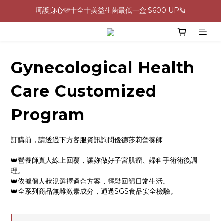
呵護身心🩷十全十美益生菌最低一盒 $600 UP🪐
0805-0808指定商品滿$2000結帳88折💖
生理期救星！暖宮調理組限時優惠✨
0805-0808指定商品滿$2000結帳88折💖
Gynecological Health
Care Customized
Program
訂購前，請透過下方客服資訊詢問優德莎莉營養師
👑營養師真人線上回覆，讓妳做好子宮肌瘤、婦科手術術後調
理。
👑依據個人狀況選擇適合方案，輕鬆回歸日常生活。
👑全系列商品無雌激素成分，通過SGS食品安全檢驗。