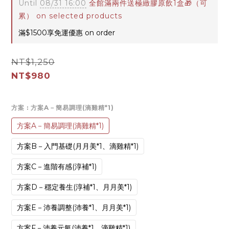
Until
08/31 16:00
全館滿兩件送極緻膠原飲1盒🎁（可
累） on selected products
滿$1500享免運優惠 on order
NT$1,250
NT$980
方案
: 方案A－簡易調理(滴雞精*1)
方案A－簡易調理(滴雞精*1)
方案B－入門基礎(月月美*1、滴雞精*1)
方案C－進階有感(淳補*1)
方案D－穩定養生(淳補*1、月月美*1)
方案E－沛養調整(沛養*1、月月美*1)
方案F－沛養元氣(沛養*1、滴雞精*1)