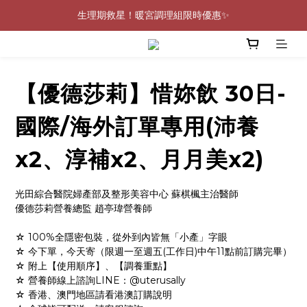
0805-0808指定商品滿$2000結帳88折💖
生理期救星！暖宮調理組限時優惠✨
0805-0808指定商品滿$2000結帳88折💖
【優德莎莉】惜妳飲 30日-
國際/海外訂單專用(沛養
x2、淳補x2、月月美x2)
光田綜合醫院婦產部及整形美容中心 蘇棋楓主治醫師
優德莎莉營養總監 趙亭瑋營養師
☆ 100%全隱密包裝，從外到內皆無「小產」字眼
☆ 今下單，今天寄（限週一至週五(工作日)中午11點前訂購完畢）
☆ 附上【使用順序】、【調養重點】
☆ 營養師線上諮詢LINE：@uterusally
☆ 香港、澳門地區請看港澳訂購說明