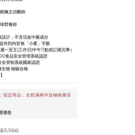
蘇棋楓主治醫師
亭瑋營養師
衛教設計，不含活血中藥成分
，從外到內皆無「小產」字眼
週一至五(工作日)中午11點前訂購完畢）
0000食品安全管理系統認證
品安全管制系統國家認證
微生物 檢驗合格
序】
止
指定商品，全館滿兩件送極緻膠原
免運優惠
$7,700