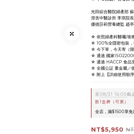
光田綜合醫院婦產部 
澄杏中醫診所 李琪院長
優德莎莉營養總監 趙
☆ 依照婦產科醫囑/
☆ 100%全隱密包裝
☆ 今下單，今天寄（限
☆ 通過 國家ISO22
☆ 通過 HACCP 食
☆ 全國公証 重金屬／
☆ 附上【詳細使用順
至
08/31 16:00
截
飲1盒🎁（可累）
全店，滿$1500享
NT$5,950
NT