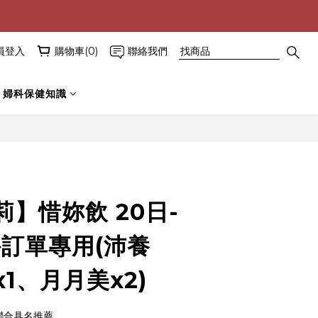
員登入
購物車(0)
聯絡我們
婦科保健知識
立即購買
】惜妳飲 20日-
外訂單專用(沛養
x1、月月美x2)
聯合具名推薦