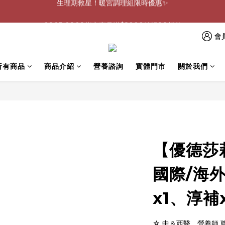
0805-0808指定商品滿$2000結帳88折💖
0805-0808指定商品滿$2000結帳88折💖
呵護身心🩷十全十美益生菌最低一盒 $600 UP🪐
會
生理期救星！暖宮調理組限時優惠✨
所有商品
商品介紹
營養諮詢
實體門市
關於我們
0805-0808指定商品滿$2000結帳88折💖
【優德莎莉
國際/海
x1、淳補
☆ 中＆西醫、營養師 