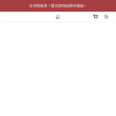
0805-0808指定商品滿$2000結帳88折💖
生理期救星！暖宮調理組限時優惠✨
0805-0808指定商品滿$2000結帳88折💖