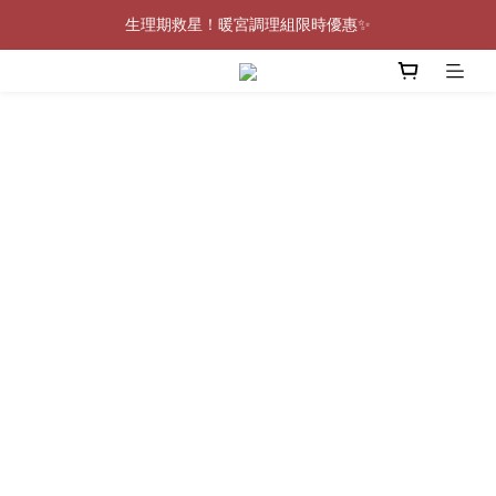
生理期救星！暖宮調理組限時優惠✨
0805-0808指定商品滿$2000結帳88折💖
0805-0808指定商品滿$2000結帳88折💖