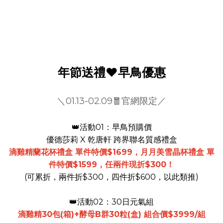
年節送禮❤️早鳥優惠
＼01.13-02.09🧧官網限定／
👑活動01：早鳥預購價
優德莎莉 X 乾唐軒 跨界聯名質感禮盒
滴雞精蘭花杯禮盒 單件特價$1699，月月美雪晶杯禮盒 單
件特價$1599，任兩件現折$300！
(可累折，兩件折$300，四件折$600，以此類推)
👑活動02：30日元氣組
滴雞精30包(箱)+酵母B群30粒(盒) 組合價$3999/組