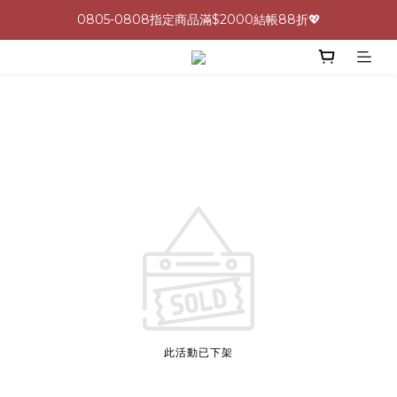
0805-0808指定商品滿$2000結帳88折💖
0805-0808指定商品滿$2000結帳88折💖
呵護身心🩷十全十美益生菌最低一盒 $600 UP🪐
生理期救星！暖宮調理組限時優惠✨
0805-0808指定商品滿$2000結帳88折💖
此活動已下架