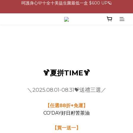
0805-0808指定商品滿$2000結帳88折💖
生理期救星！暖宮調理組限時優惠✨
0805-0808指定商品滿$2000結帳88折💖
🍹夏拼TIME🍹
＼2025.08.01-08.31💝送禮三選／
【任選88折+免運】
CO'DAY好日籽苦茶油
【買一送一】