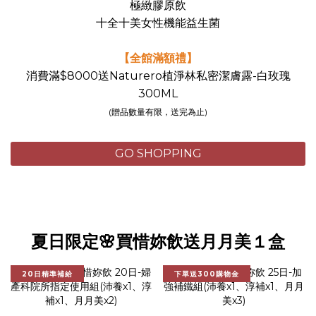
極緻膠原飲
十全十美女性機能益生菌
【全館滿額禮】
消費滿$8000送Naturero植淨林私密潔膚露-白玫瑰
300ML
(贈品數量有限，送完為止)
GO SHOPPING
夏日限定🌸買惜妳飲送月月美１盒
20日精準補給
下單送300購物金