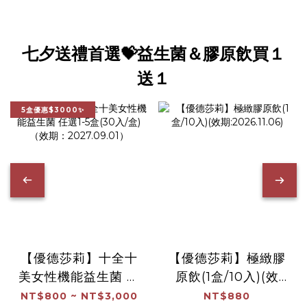
七夕送禮首選💝益生菌＆膠原飲買１
送１
5盒優惠$3000✨
【優德莎莉】十全十
【優德莎莉】極緻膠
美女性機能益生菌 任
原飲(1盒/10入)(效
選1-5盒(30入/盒)
期:2026.11.06)
NT$800 ~ NT$3,000
NT$880