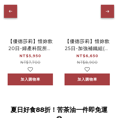
【優德莎莉】惜妳飲
【優德莎莉】惜妳飲
20日-婦產科院所指
25日-加強補鐵組(沛
定使用組(沛養x1、淳
養x1、淳補x1、月月
NT$5,950
NT$6,650
補x1、月月美x2)
美x3)
NT$7,700
NT$8,900
加入購物車
加入購物車
夏日好食88折！苦茶油一件即免運