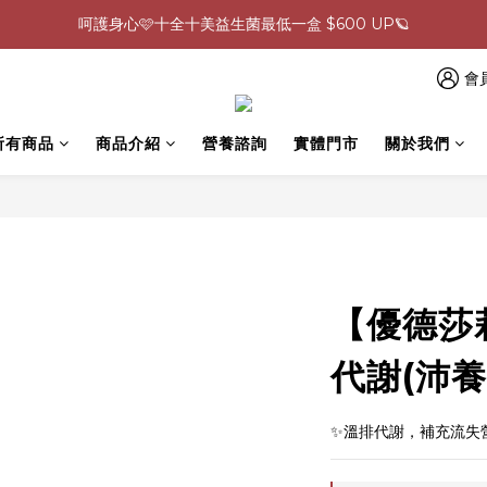
0805-0808指定商品滿$2000結帳88折💖
生理期救星！暖宮調理組限時優惠✨
會
0805-0808指定商品滿$2000結帳88折💖
所有商品
商品介紹
營養諮詢
實體門市
關於我們
【優德莎
代謝(沛養x
✨溫排代謝，補充流失