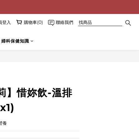
員登入
購物車(0)
聯絡我們
婦科保健知識
立即購買
莉】惜妳飲-溫排
1)
營養