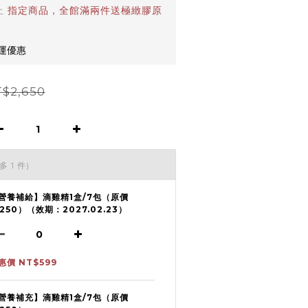
止
指定商品，全館滿兩件送極緻膠原
免運優惠
$2,650
多 1 件)
營養補給】滴雞精1盒/7包（原價
1250）（效期：2027.02.23）
惠價 NT$599
營養補充】滴雞精1盒/7包（原價