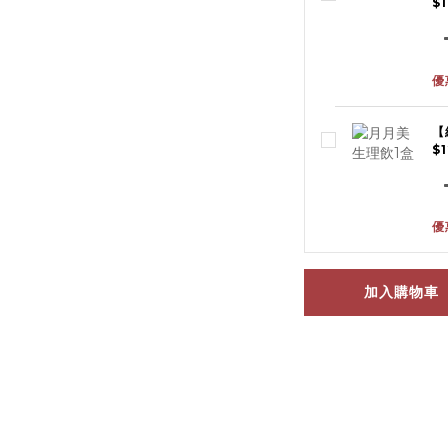
$
優
【
$
優
加入購物車