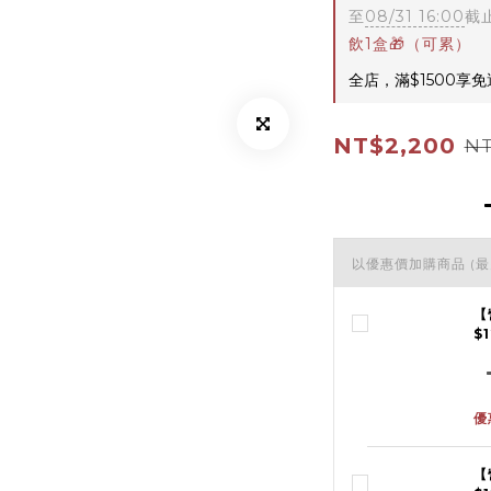
至
08/31 16:00
截
飲1盒🎁（可累）
全店，滿$1500享
NT$2,200
NT
以優惠價加購商品
(最
【
$
優
【