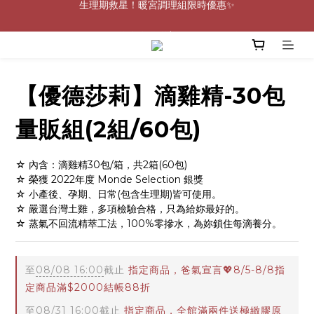
0805-0808指定商品滿$2000結帳88折💖
0805-0808指定商品滿$2000結帳88折💖
【優德莎莉】滴雞精-30包
量販組(2組/60包)
☆ 內含：滴雞精30包/箱，共2箱(60包)
☆ 榮獲 2022年度 Monde Selection 銀獎
☆ 小產後、孕期、日常(包含生理期)皆可使用。
☆ 嚴選台灣土雞，多項檢驗合格，只為給妳最好的。
☆ 蒸氣不回流精萃工法，100%零摻水，為妳鎖住每滴養分。
至
08/08 16:00
截止
指定商品，爸氣宣言💖8/5-8/8指
定商品滿$2000結帳88折
至
08/31 16:00
截止
指定商品，全館滿兩件送極緻膠原