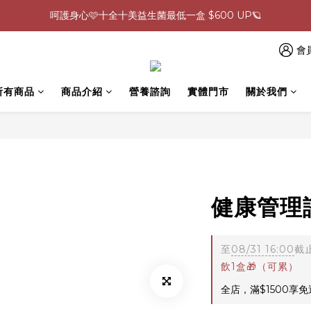
0805-0808指定商品滿$2000結帳88折💖
生理期救星！暖宮調理組限時優惠✨
0805-0808指定商品滿$2000結帳88折💖
會
所有商品
商品介紹
營養諮詢
實體門市
關於我們
健康管理
至
08/31 16:00
截
飲1盒🎁（可累）
全店，滿$1500享