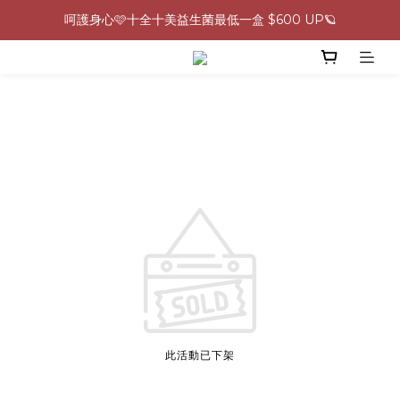
呵護身心🩷十全十美益生菌最低一盒 $600 UP🪐
0805-0808指定商品滿$2000結帳88折💖
生理期救星！暖宮調理組限時優惠✨
0805-0808指定商品滿$2000結帳88折💖
此活動已下架