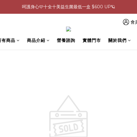
呵護身心🩷十全十美益生菌最低一盒 $600 UP🪐
0805-0808指定商品滿$2000結帳88折💖
生理期救星！暖宮調理組限時優惠✨
會
0805-0808指定商品滿$2000結帳88折💖
所有商品
商品介紹
營養諮詢
實體門市
關於我們