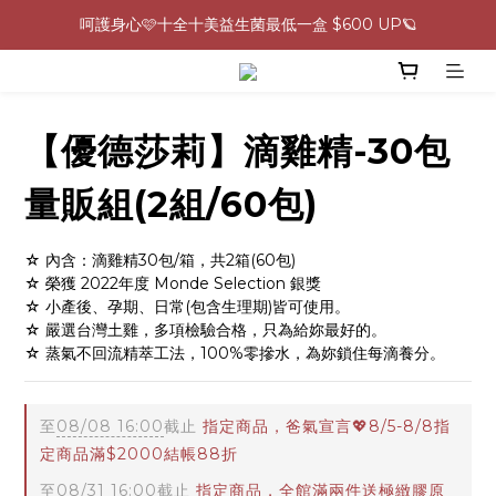
0805-0808指定商品滿$2000結帳88折💖
生理期救星！暖宮調理組限時優惠✨
0805-0808指定商品滿$2000結帳88折💖
【優德莎莉】滴雞精-30包
量販組(2組/60包)
☆ 內含：滴雞精30包/箱，共2箱(60包)
☆ 榮獲 2022年度 Monde Selection 銀獎
☆ 小產後、孕期、日常(包含生理期)皆可使用。
☆ 嚴選台灣土雞，多項檢驗合格，只為給妳最好的。
☆ 蒸氣不回流精萃工法，100%零摻水，為妳鎖住每滴養分。
至
08/08 16:00
截止
指定商品，爸氣宣言💖8/5-8/8指
定商品滿$2000結帳88折
至
08/31 16:00
截止
指定商品，全館滿兩件送極緻膠原