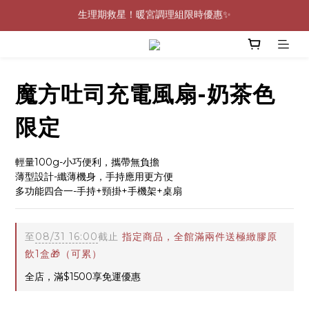
0805-0808指定商品滿$2000結帳88折💖
0805-0808指定商品滿$2000結帳88折💖
呵護身心🩷十全十美益生菌最低一盒 $600 UP🪐
生理期救星！暖宮調理組限時優惠✨
魔方吐司充電風扇-奶茶色
0805-0808指定商品滿$2000結帳88折💖
限定
輕量100g-小巧便利，攜帶無負擔
薄型設計-纖薄機身，手持應用更方便
多功能四合一-手持+頸掛+手機架+桌扇
至
08/31 16:00
截止
指定商品，全館滿兩件送極緻膠原
飲1盒🎁（可累）
全店，滿$1500享免運優惠