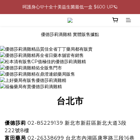
呵護身心🩷十全十美益生菌最低一盒 $600 UP🪐
0805-0808指定商品滿$2000結帳88折💖
生理期救星！暖宮調理組限時優惠✨
優德莎莉滴雞精 實體販售據點
0805-0808指定商品滿$2000結帳88折💖
台北市
優德莎莉
02-85229139 新北市新莊區新北大道3段
222號8樓
富田藥局
02-26338699 台北市內湖區康寧路三段16巷