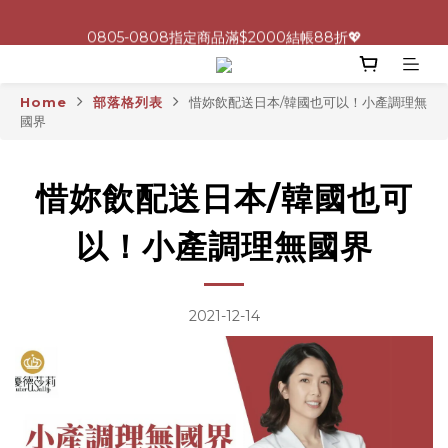
0805-0808指定商品滿$2000結帳88折💖
0805-0808指定商品滿$2000結帳88折💖
呵護身心🩷十全十美益生菌最低一盒 $600 UP🪐
Home
部落格列表
惜妳飲配送日本/韓國也可以！小產調理無
生理期救星！暖宮調理組限時優惠✨
國界
0805-0808指定商品滿$2000結帳88折💖
惜妳飲配送日本/韓國也可
以！小產調理無國界
2021-12-14