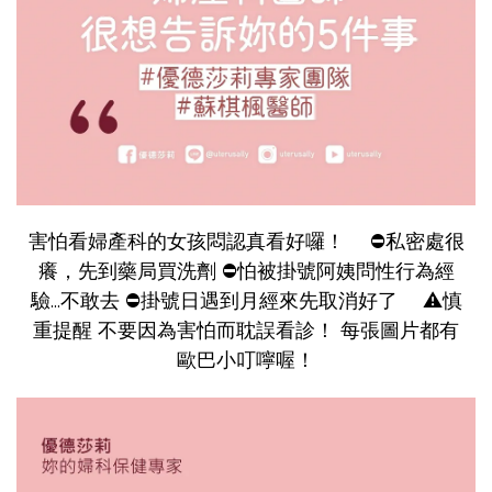
害怕看婦產科的女孩悶認真看好囉！ ⠀ ⛔️私密處很
癢，先到藥局買洗劑 ⛔️怕被掛號阿姨問性行為經
驗...不敢去 ⛔️掛號日遇到月經來先取消好了 ⠀ ⚠️慎
重提醒 不要因為害怕而耽誤看診！ 每張圖片都有
歐巴小叮嚀喔！