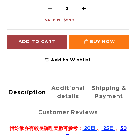
SALE NT$599
ADD TO CART
BUY NOW
Add to Wishlist
Additional
Shipping &
Description
details
Payment
Customer Reviews
惜妳飲亦有較長調理天數可參考：
20日
、
25日
、
30
日