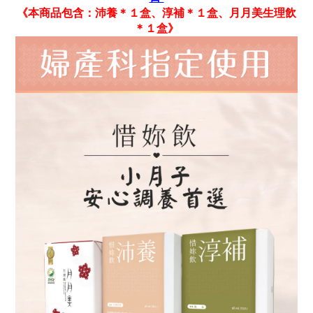
《本商品包含：沛養＊１盒、淳補＊１盒、月月美生理飲
＊１盒》