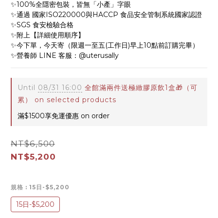
✨100%全隱密包裝，皆無「小產」字眼
✨通過 國家ISO220000與HACCP 食品安全管制系統國家認證
✨SGS 食安檢驗合格
✨附上【詳細使用順序】
✨今下單，今天寄（限週一至五(工作日)早上10點前訂購完畢）
✨營養師 LINE 客服：@uterusally
Until
08/31 16:00
全館滿兩件送極緻膠原飲1盒🎁（可
累） on selected products
滿$1500享免運優惠 on order
NT$6,500
NT$5,200
規格
: 15日-$5,200
15日-$5,200