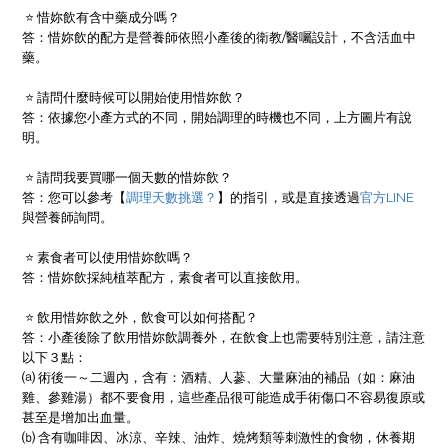
⭐ 惜妳飲有含中藥成分嗎？
答：惜妳飲的配方是營養師依照小產後的衛教/醫囑設計，不含活血中
藥。
⭐ 請問什麼時候可以開始使用惜妳飲？
答：依據您小產方式的不同，開始調理的時機也不同，上方圖片有說
明。
⭐ 請問我要買哪一個天數的惜妳飲？
答：您可以參考【
調理天數挑選？
】的指引，或是直接透過
官方LINE
與營養師詢問。
⭐ 素食者可以使用惜妳飲嗎？
答：惜妳飲採純植萃配方，素食者可以直接飲用。
⭐ 飲用惜妳飲之外，飲食可以如何搭配？
答：小產後除了飲用惜妳飲調養外，在飲食上也需要特別注意，請注意
以下３點：
⒜ 術後一～二週內，含有：酒精、人蔘、大量麻油的補品（如：麻油
雞、參雞湯）都不要食用，這些產品很可能造成手術傷口不容易復原或
甚至是增加出血量
。
⒝ 含有咖啡因、冰涼、辛辣、油炸、燒烤類等刺激性的食物，休養期