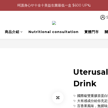
0805-0808指定商品滿$2000結帳88折💖
生理期救星！暖宮調理組限時優惠✨
0805-0808指定商品滿$2000結帳88折💖
S
商品介紹
Nutritional consultation
實體門市
Uterusal
Drink
✨ 國際級雙重膠原蛋白
✨ 大有感成分給你充足
✨ 百香果風味，無腥