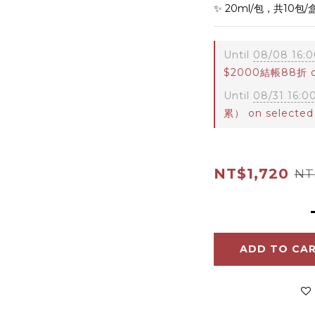
✨ 20ml/包，共10包/
Until
08/08 16:0
$2000結帳88折 on
Until
08/31 16:0
累） on selected
NT$1,720
NT
ADD TO CA