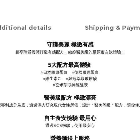
ditional details
Shipping & Pay
守護美麗 極緻有感
趙亭瑋營養師打造有感配方，給妳醫美級的膠原蛋白飲體驗！
5大配方最高體驗
⭐日本膠原蛋白
⭐德國膠原蛋白
⭐維生素C
⭐雞冠萃取玻尿酸
⭐玄米萃取神經醯胺
醫美級配方 極緻漂亮
廠專利成分為底，透過深入研究現代女性所需，設計＂醫美等級＂配方，讓你使
自主食安檢驗 最用心
通過SGS檢驗，使用最安心
營養師線上服務