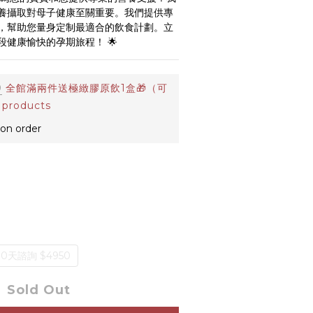
養攝取對母子健康至關重要。我們提供專
，幫助您量身定制最適合的飲食計劃。立
健康愉快的孕期旅程！ 🌟
0
全館滿兩件送極緻膠原飲1盒🎁（可
 products
n order
30天諮詢 $4950
Sold Out