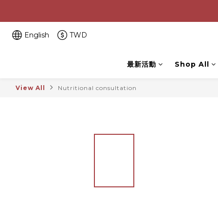
English
TWD
最新活動
Shop All
View All
Nutritional consultation