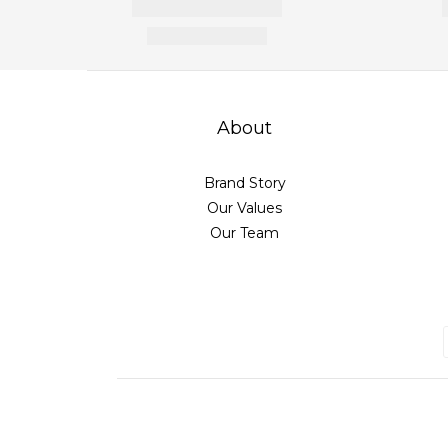
About
Brand Story
Our Values
Our Team