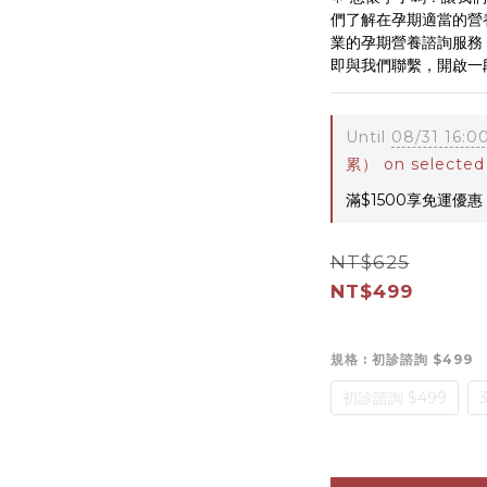
們了解在孕期適當的營
業的孕期營養諮詢服務
即與我們聯繫，開啟一段
Until
08/31 16:0
累） on selected
滿$1500享免運優惠 o
NT$625
NT$499
規格
: 初診諮詢 $499
初診諮詢 $499