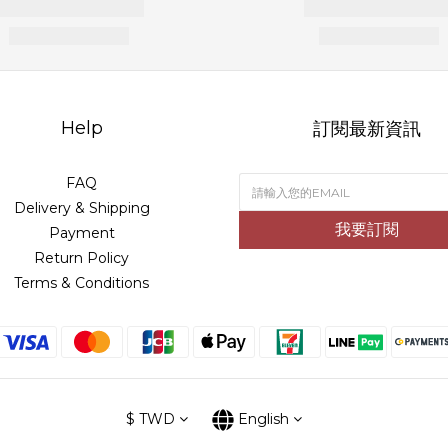
Help
訂閱最新資訊
FAQ
Delivery & Shipping
我要訂閱
Payment
Return Policy
Terms & Conditions
$
TWD
English