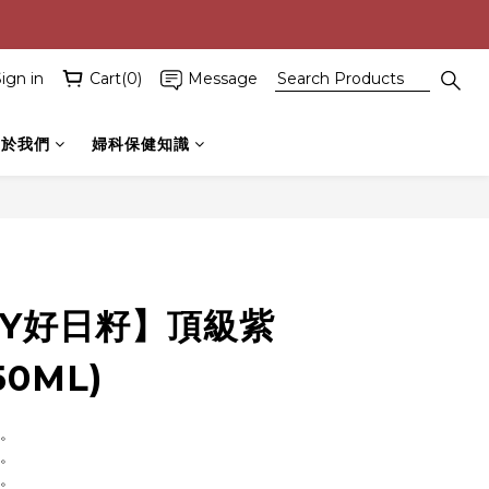
ign in
Cart(0)
Message
關於我們
婦科保健知識
BUY NOW
AY好日籽】頂級紫
0ML)
選。
養。
質。