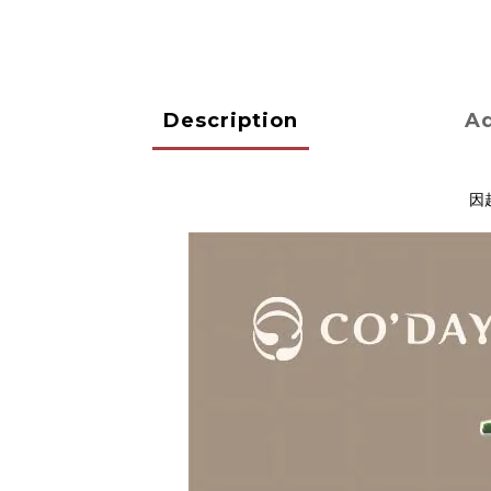
Description
Ad
因