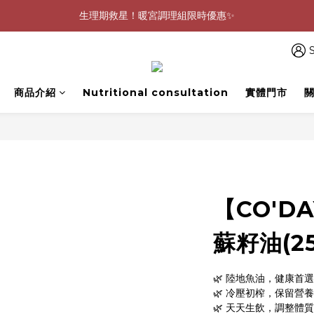
0805-0808指定商品滿$2000結帳88折💖
生理期救星！暖宮調理組限時優惠✨
0805-0808指定商品滿$2000結帳88折💖
S
商品介紹
Nutritional consultation
實體門市
【CO'D
蘇籽油(25
🌿 陸地魚油，健康首
🌿 冷壓初榨，保留營
🌿 天天生飲，調整體