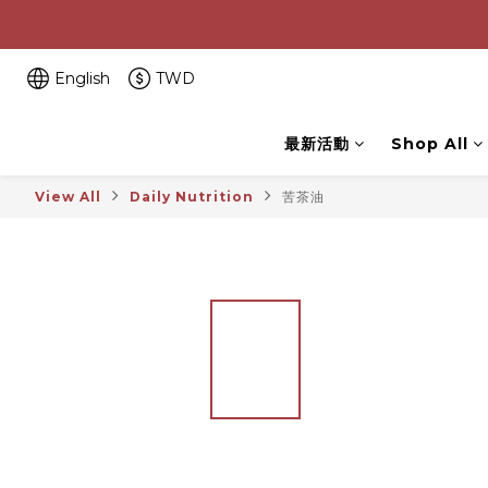
English
TWD
最新活動
Shop All
View All
Daily Nutrition
苦茶油