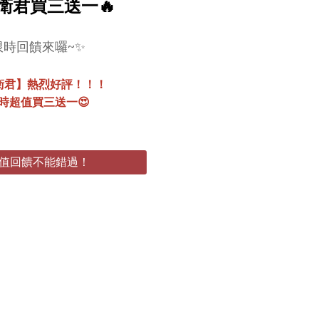
保衛君買三送一🔥
限時回饋來囉~✨
衛君】熱烈好評！！！
時超值買三送一😍
值回饋不能錯過！