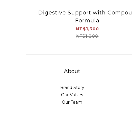
Digestive Support with Compo
Formula
NT$1,300
NT$1,800
About
Brand Story
Our Values
Our Team