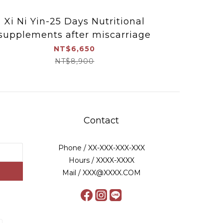
Xi Ni Yin-25 Days Nutritional
Xi Ni 
supplements after miscarriage
supplem
NT$6,650
NT$8,900
Contact
Phone / XX-XXX-XXX-XXX
Hours / XXXX-XXXX
Mail / XXX@XXXX.COM