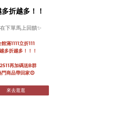
越多折越多！！
現在下單馬上回饋✨
館滿1111立折111
越多折越多！！！
2511再加碼送B群
熱門商品帶回家😍
來去逛逛