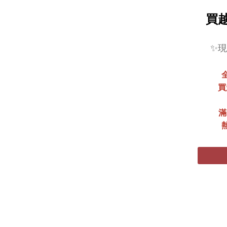
買
✨
全
買
滿