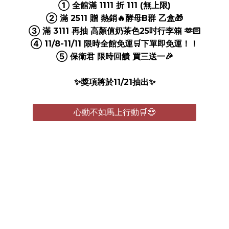
① 全館滿 1111 折 111 (無上限)
② 滿 2511 贈 熱銷🔥酵母B群 乙盒🎁
③ 滿 3111 再抽 高顏值奶茶色25吋行李箱 🫶🏻
④ 11/8-11/11 限時全館免運🛒下單即免運！！
⑤ 保衛君 限時回饋 買三送一🎉
✨獎項將於11/21抽出✨
心動不如馬上行動🛒😍