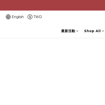
English
TWD
最新活動
Shop All