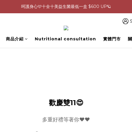
呵護身心🩷十全十美益生菌最低一盒 $600 UP🪐
0805-0808指定商品滿$2000結帳88折💖
生理期救星！暖宮調理組限時優惠✨
S
0805-0808指定商品滿$2000結帳88折💖
商品介紹
Nutritional consultation
實體門市
歡慶雙11😍
多重好禮等著你❤️❤️