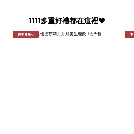
1111多重好禮都在這裡❤️
經期救星✨
下