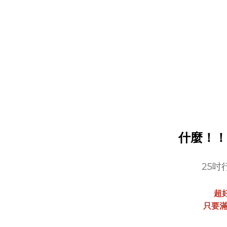
什麼！！滿
25吋
超
只要滿