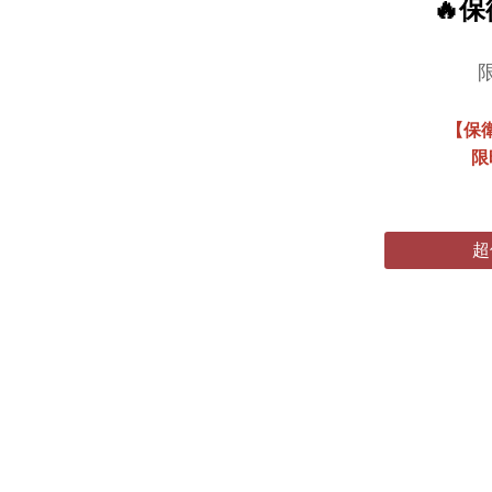
🔥
【保
限
超