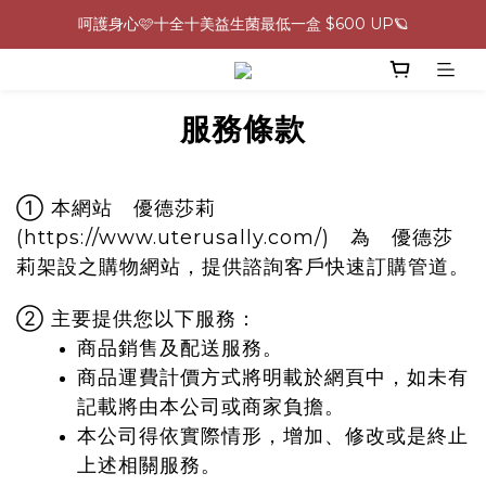
呵護身心🩷十全十美益生菌最低一盒 $600 UP🪐
0805-0808指定商品滿$2000結帳88折💖
生理期救星！暖宮調理組限時優惠✨
0805-0808指定商品滿$2000結帳88折💖
服務條款
① 本網站 優德莎莉
(https://www.uterusally.com/) 為 優德莎
莉架設之購物網站，提供諮詢客戶快速訂購管道。
② 主要提供您以下服務：
商品銷售及配送服務。
商品運費計價方式將明載於網頁中，如未有
記載將由本公司或商家負擔。
本公司得依實際情形，增加、修改或是終止
上述相關服務。