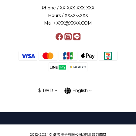
Phone / XX-XXX-XXX-XXX
Hours / XXXX-XXXX
Mail / XXX@XXXX.COM
$
TWD
English
2012-2024© 健談股份有限公司/統編 53761513