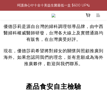
呵護身心🩷十全十美益生菌最低一盒 $600 UP🪐
0805-0808指定商品滿$2000結帳88折💖
生理期救星！暖宮調理組限時優惠✨
優德莎莉是源自台灣的婦科調理領導品牌，由中西
0805-0808指定商品滿$2000結帳88折💖
醫婦科權威醫師研發，台灣各大線上及實體通路均
有販售，在台灣廣受好評。
現在，優德莎莉希望將對婦女的關懷與照顧推廣到
海外。如果您認同我們的理念，並有意願成為海外
推廣夥伴，歡迎與我們聯系。
產品食安自主檢驗