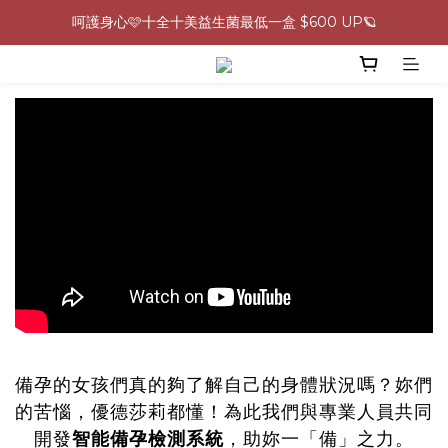
呵護身心🩷十全十美益生菌最低一盒 $600 UP🪐
0805-0808指定商品滿$2000結帳88折💖
生理期救星！暖宮調理組限時優惠✨
0805-0808指定商品滿$2000結帳88折💖
備孕的女孩們真的夠了解自己的身體狀況嗎？妳們
的苦惱，優德莎莉都懂！為此我們與專業人員共同
開發
智能備孕檢測系統
，助妳一「備」之力。