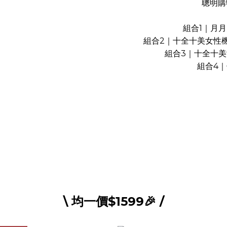
聰明購
組合1｜月月美
組合2｜十全十美女性機能益
組合3｜十全十美女
組合4｜
\ 均一價$1599🎉 /