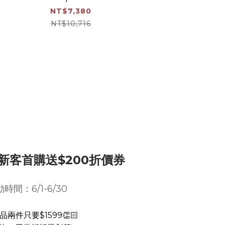
NT$7,380
NT$10,716
️新客首購送$200折價券
時間：6/1-6/30
兩件只要$1599👏🏻