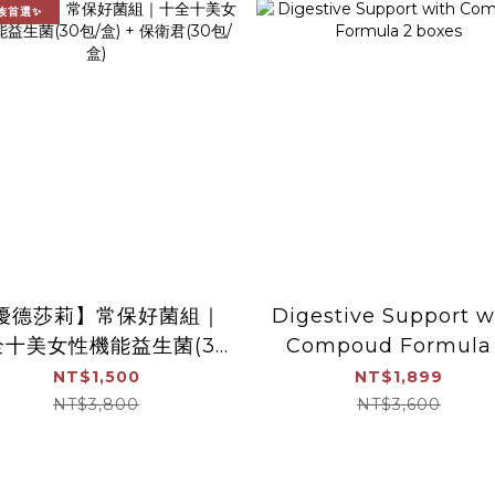
族首選✨
優德莎莉】常保好菌組｜
Digestive Support w
全十美女性機能益生菌(30
Compoud Formula
/盒) + 保衛君(30包/盒)
boxes
NT$1,500
NT$1,899
NT$3,800
NT$3,600