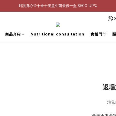
0805-0808指定商品滿$2000結帳88折💖
生理期救星！暖宮調理組限時優惠✨
S
0805-0808指定商品滿$2000結帳88折💖
商品介紹
Nutritional consultation
實體門市
返場
活動
全館不限金額