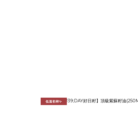
低溫初榨✨