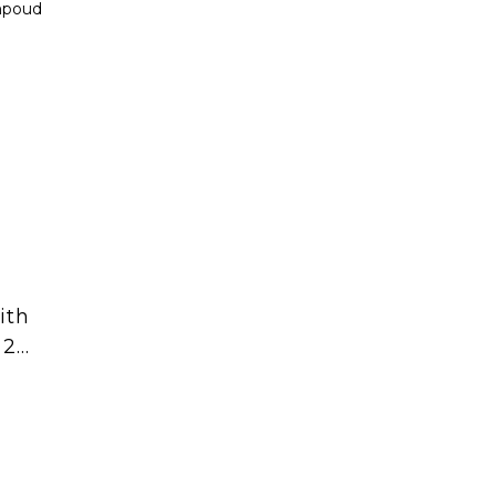
ith
 2