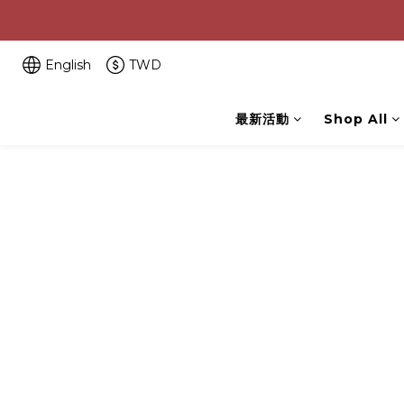
English
TWD
最新活動
Shop All