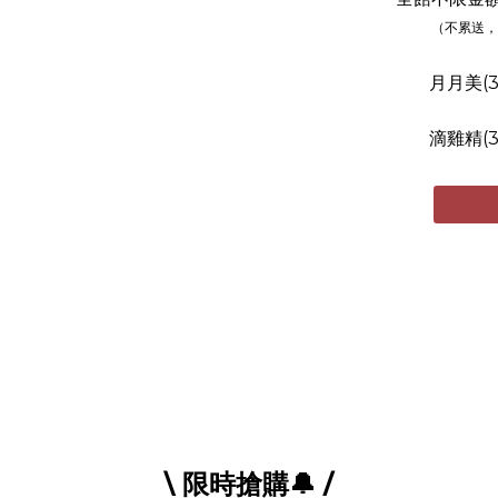
（不累送，
月月美(3
滴雞精(3
\ 限時搶購🔔 /