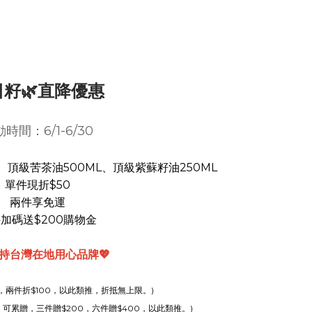
日籽🌿直降優惠
時間：6/1-6/30
、頂級苦茶油500ML、頂級紫蘇籽油250ML
單件現折$50
兩件享免運
加碼送$200購物金
持台灣在地用心品牌💖
0，兩件折$100，以此類推，折抵無上限。)
30；可累贈，三件贈$200，六件贈$400，以此類推。)