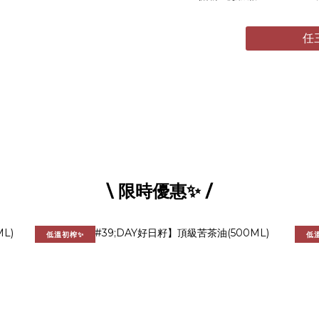
任
\ 限時優惠✨ /
低溫初榨✨
低