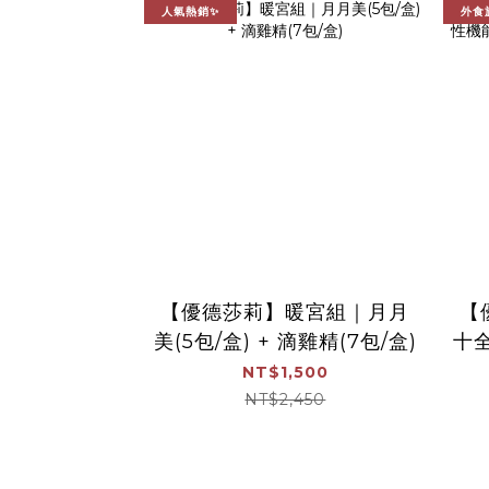
人氣熱銷✨
外食
【優德莎莉】暖宮組｜月月
【
美(5包/盒) + 滴雞精(7包/盒)
十
包
NT$1,500
NT$2,450