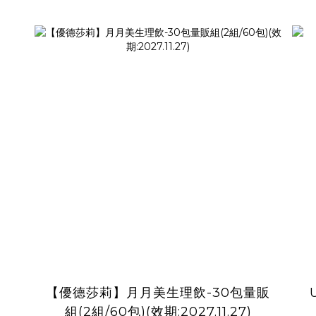
【優德莎莉】月月美生理飲-30包量販
組(2組/60包)(效期:2027.11.27)