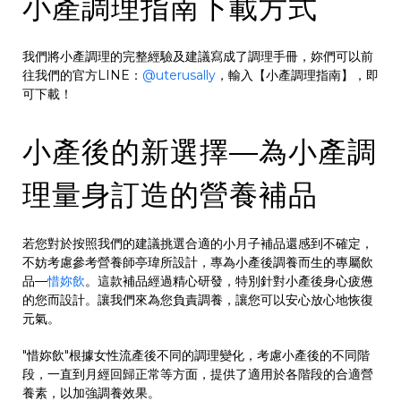
小產調理指南下載方式
我們將小產調理的完整經驗及建議寫成了調理手冊，妳們可以前
往我們的官方LINE：
@uterusally
，輸入【小產調理指南】，即
可下載！
小產後的新選擇—為小產調
理量身訂造的營養補品
若您對於按照我們的建議挑選合適的小月子補品還感到不確定，
不妨考慮參考營養師亭瑋所設計，專為小產後調養而生的專屬飲
品—
惜妳飲
。這款補品經過精心研發，特別針對小產後身心疲憊
的您而設計。讓我們來為您負責調養，讓您可以安心放心地恢復
元氣。
"惜妳飲"根據女性流產後不同的調理變化，考慮小產後的不同階
段，一直到月經回歸正常等方面，提供了適用於各階段的合適營
養素，以加強調養效果。