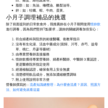
白、雞蛋、綠色蔬菜等。
脂肪：如：魚油、橄欖油、酪梨油等。
鋅：如：牡蠣、蝦、牛肉、蛋黃。
小月子調理補品的挑選
除了前面提到的日常飲食外，我推薦妳在小月子期間使用
惜妳飲
進行調養，因為我們堅持7點要求，讓妳的關鍵調養加倍安心：
符合婦產科與院所的術後醫囑、衛教單指示
沒有有生化湯、活血中藥成分(當歸、川芎、赤芍、益母
草、桃仁、丹蔘等藥材)
由專業營養師直接服務
惜妳飲獲得專業營養師、婦產科醫師、中醫師３重認證，
更是醫療院所指定使用
經過檢驗認證，確保食用上安全無虞
清楚標明飲品成分，無添加濃縮糖漿調味
附上使用說明非常方便
營養師撰寫的：
流產知識總整理：為什麼會流產？原因、照護方
法、如何避免就看這篇