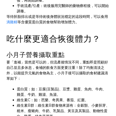
後，再開始調養。
手術流產/引產：術後服用完醫師的藥物療程後，可以開始
調養。
等待胚胎排出或是等待術後身體狀況穩定的這段時間，可以食用
滴雞精
等含優質蛋白質的食物幫助增加體力。
吃什麼更適合恢復體力？
小月子營養攝取重點
要「進補」當然是可以的，但流產後情況不同，重點即是照顧好
自己並且多休息，食補的飲食方面更要注重！除了均衡清淡之
外，以能提升元氣的食物為主，小月子後可以攝取的食材建議清
單如下：
蛋白質：如：豆腐(豆製品)、豆漿、雞蛋、魚肉、牛肉、
雞蛋、牛奶、雞湯、魚湯。
維生素C：如：芭樂、奇異果、番茄、紅棗。
維生素B群：維生素B群食物來源有：全穀類、小麥胚芽、
糙米、瘦豬肉、牛奶、乳製品、黃豆及其製品、動物性蛋