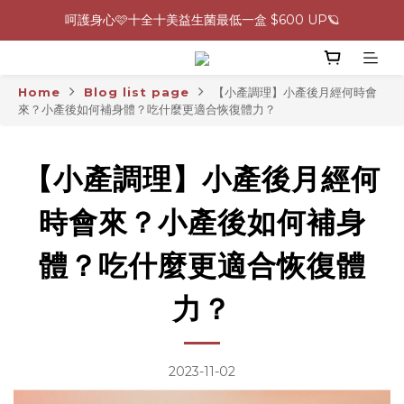
呵護身心🩷十全十美益生菌最低一盒 $600 UP🪐
0805-0808指定商品滿$2000結帳88折💖
生理期救星！暖宮調理組限時優惠✨
Home
Blog list page
【小產調理】小產後月經何時會
0805-0808指定商品滿$2000結帳88折💖
來？小產後如何補身體？吃什麼更適合恢復體力？
【小產調理】小產後月經何
時會來？小產後如何補身
體？吃什麼更適合恢復體
力？
2023-11-02