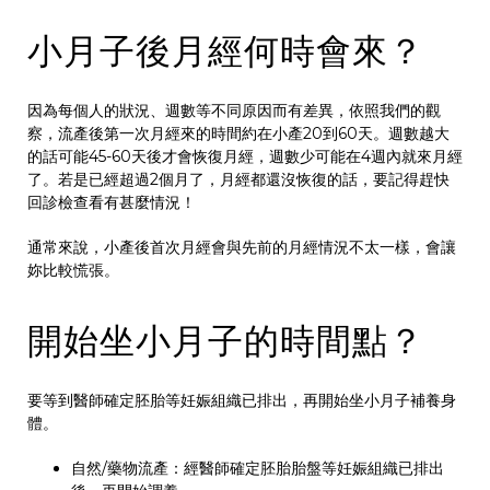
小月子後月經何時會來？
因為每個人的狀況、週數等不同原因而有差異，依照我們的觀
察，流產後第一次月經來的時間約在小產20到60天。週數越大
的話可能45-60天後才會恢復月經，週數少可能在4週內就來月經
了。若是已經超過2個月了，月經都還沒恢復的話，要記得趕快
回診檢查看有甚麼情況！
通常來說，小產後首次月經會與先前的月經情況不太一樣，會讓
妳比較慌張。
開始坐小月子的時間點？
要等到醫師確定胚胎等妊娠組織已排出，再開始坐小月子補養身
體。
自然/藥物流產：經醫師確定胚胎胎盤等妊娠組織已排出