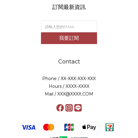
訂閱最新資訊
我要訂閱
Contact
Phone / XX-XXX-XXX-XXX
Hours / XXXX-XXXX
Mail / XXX@XXXX.COM