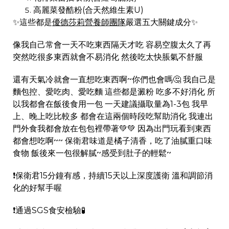
高麗菜發酷粉(合天然維生素U)
✨這些都是
優德莎莉營養師團隊
嚴選五大關鍵成分✨
像我自己常會一天不吃東西隔天才吃 容易空腹太久了再
突然吃很多東西就會不易消化 然後吃太快脹氣不舒服
還有天氣冷就會一直想吃東西啊~你們也會嗎🤔️ 我自己是
麵包控、愛吃肉、愛吃麵 這些都是澱粉 吃多不好消化 所
以我都會在飯後食用一包 一天建議攝取量為1-3包 我早
上、晚上吃比較多 都會在這兩個時段吃幫助消化 我連出
門外食我都會放在包包裡帶著💚💚 因為出門玩看到東西
都會想吃啊~~ 保衛君味道是橘子清香，吃了油膩重口味
食物 飯後來一包很解膩~感受到肚子的輕鬆~
❗️保衛君15分鐘有感，持續15天以上深度護衛 溫和調節消
化的好幫手喔
❗️通過SGS食安檢驗🧪