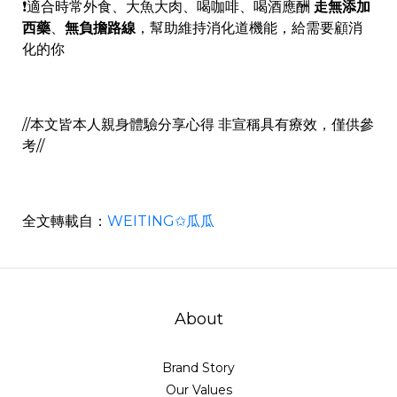
❗️適合時常外食、大魚大肉、喝咖啡、喝酒應酬
走無添加
西藥
、
無負擔路線
，幫助維持消化道機能，給需要顧消
化的你
//本文皆本人親身體驗分享心得 非宣稱具有療效，僅供參
考//
全文轉載自：
WEITING✩瓜瓜
About
Brand Story
Our Values