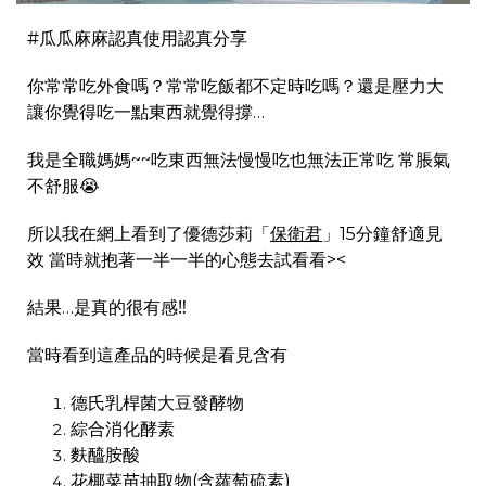
#瓜瓜麻麻認真使用認真分享
你常常吃外食嗎？常常吃飯都不定時吃嗎？還是壓力大
讓你覺得吃一點東西就覺得撐…
我是全職媽媽~~吃東西無法慢慢吃也無法正常吃 常脹氣
不舒服😭
所以我在網上看到了優德莎莉「
保衛君
」15分鐘舒適見
效 當時就抱著一半一半的心態去試看看><
結果…是真的很有感‼️
當時看到這產品的時候是看見含有
德氏乳桿菌大豆發酵物
綜合消化酵素
麩醯胺酸
花椰菜苗抽取物(含蘿萄硫素)