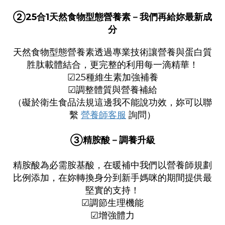
②
25合1天然食物型態營養素－
我們再給妳最新成
分
天然食物型態營養素透過專業技術讓營養與蛋白質
胜肽載體結合，更完整的利用每一滴精華！
☑25種維生素加強補養
☑調整體質與營養補給
（礙於衛生食品法規這邊我不能說功效，妳可以聯
繫
營養師客服
詢問）
­③精胺酸­－調養升級
精胺酸為必需胺基酸，在暖補中我們以營養師規劃
比例添加，在妳轉換身分到新手媽咪的期間提供最
堅實的支持！
☑
調節生理機能
☑
增強體力