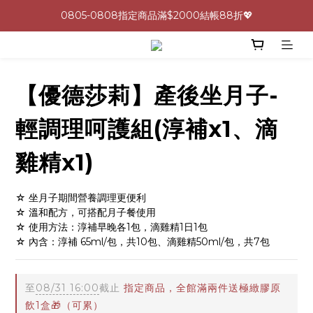
0805-0808指定商品滿$2000結帳88折💖
0805-0808指定商品滿$2000結帳88折💖
呵護身心🩷十全十美益生菌最低一盒 $600 UP🪐
生理期救星！暖宮調理組限時優惠✨
【優德莎莉】產後坐月子-
0805-0808指定商品滿$2000結帳88折💖
輕調理呵護組(淳補x1、滴
雞精x1)
☆ 坐月子期間營養調理更便利
☆ 溫和配方，可搭配月子餐使用
☆ 使用方法：淳補早晚各1包，滴雞精1日1包
☆ 內含：淳補 65ml/包，共10包、滴雞精50ml/包，共7包
至
08/31 16:00
截止
指定商品，全館滿兩件送極緻膠原
飲1盒🎁（可累）