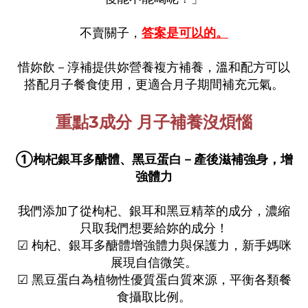
不賣關子，
答案是可以的。
惜妳飲－淳補提供妳營養複方補養，溫和配方可以
搭配月子餐食使用
，
更適合月子期間補充元氣。
重點3成分 月子補養沒煩惱
①枸杞銀耳多醣體、黑豆蛋白－產後滋補強身，增
強體力
我們添加了­從枸杞、銀耳和黑豆精萃的成分，濃縮
只取我們想要給妳的成分！
☑ 枸杞、銀耳多醣體增強體力與保護力，新手媽咪
展現自信微笑。
­☑ 黑豆蛋白為植物性優質蛋白質來源，平衡各類餐
食攝取比例。