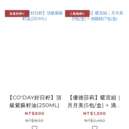
低溫初榨✨
人氣熱銷✨
【CO'DAY好日籽】頂
【優德莎莉】暖宮組｜
級紫蘇籽油(250ML)
月月美(5包/盒) + 滴雞
精(7包/盒)
NT$600
NT$1,500
NT$800
NT$2,450