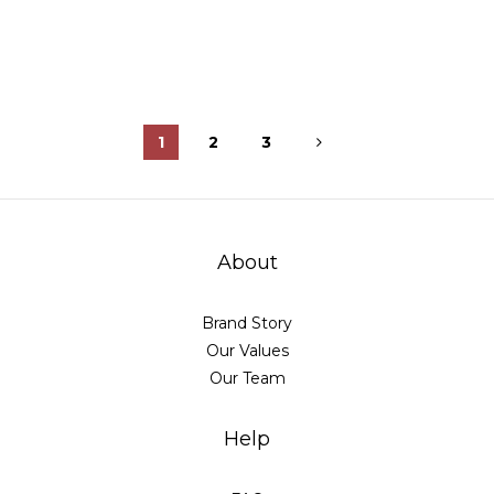
1
2
3
About
Brand Story
Our Values
Our Team
Help