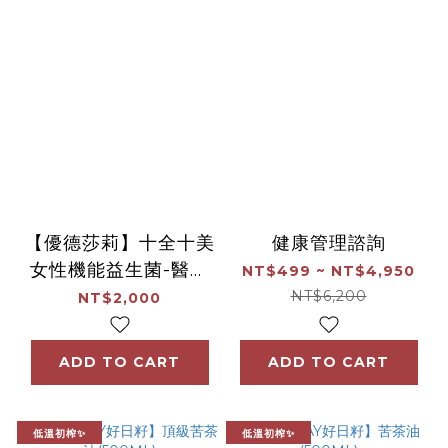
【優德莎莉】十全十美
健康管理諮詢
女性機能益生菌-醫規
NT$499 ~ NT$4,950
版(1盒/30入)
NT$6,200
NT$2,000
ADD TO CART
ADD TO CART
低溫初榨✨
低溫初榨✨