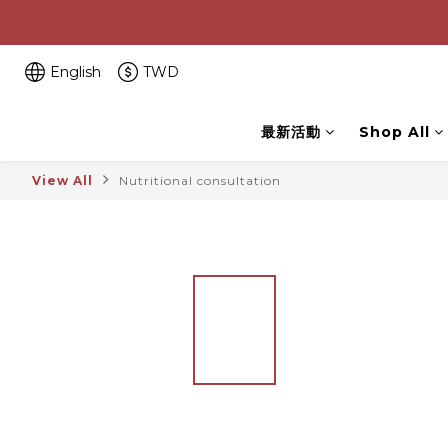
English
TWD
最新活動
Shop All
View All
Nutritional consultation