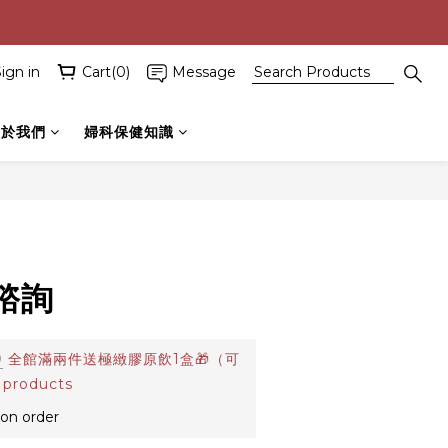
ign in
Cart(0)
Message
關於我們
婦科保健知識
諮詢
0
全館滿兩件送極緻膠原飲1盒🎁（可
 products
n order