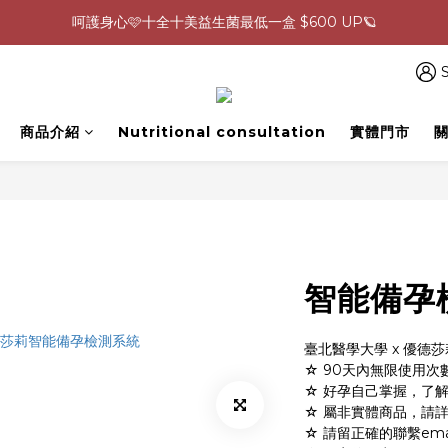
0805-0808指定商品滿$2000結帳88折💖
生理期救星！暖宮調理組限時優惠✨
0805-0808指定商品滿$2000結帳88折💖
S
商品介紹
Nutritional consultation
實體門市
智能備孕
臺北醫學大學 x 優德
☆ 90天內無限使用次
☆ 好孕自己掌握，了
☆ 屬非實體商品，請
☆ 請留正確的聯繫em