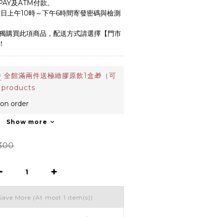
PAY及ATM付款。
日上午10時～下午6時間寄發密碼與檢測
單獨購買此項商品，配送方式請選擇【門市
！
0
全館滿兩件送極緻膠原飲1盒🎁（可
 products
n order
Show more
300
Save More
(At most 1 item(s))