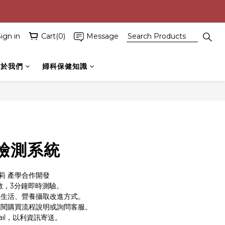
ign in
Cart(0)
Message
關於我們
婦科保健知識
BUY NOW
檢測系統
莎莉 產學合作開發
數，3分鐘即時測驗。
解生活、營養攝取改進方式。
詳閱購買流程說明或詢問客服。
ail，以利資訊寄送。