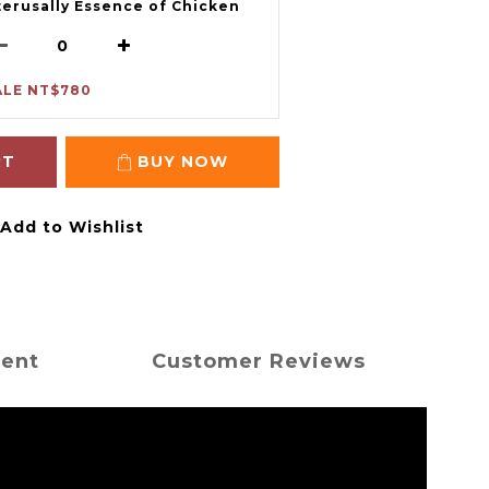
terusally Essence of Chicken
ALE NT$780
RT
BUY NOW
Add to Wishlist
ment
Customer Reviews