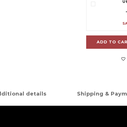
U
S
ADD TO CA
ditional details
Shipping & Pay