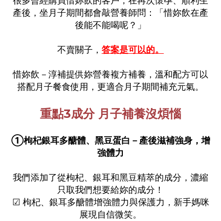
很多曾經購買惜妳飲的客戶，在再次懷孕、順利生
產後，坐月子期間都會敲營養師問：「惜妳飲在產
後能不能喝呢？」
不賣關子，
答案是可以的。
惜妳飲－淳補提供妳營養複方補養，溫和配方可以
搭配月子餐食使用
，
更適合月子期間補充元氣。
重點3成分 月子補養沒煩惱
①枸杞銀耳多醣體、黑豆蛋白－產後滋補強身，增
強體力
我們添加了­從枸杞、銀耳和黑豆精萃的成分，濃縮
只取我們想要給妳的成分！
☑ 枸杞、銀耳多醣體增強體力與保護力，新手媽咪
展現自信微笑。