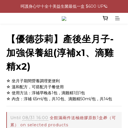
呵護身心🩷十全十美益生菌最低一盒 $600 UP🪐
0805-0808指定商品滿$2000結帳88折💖
生理期救星！暖宮調理組限時優惠✨
0805-0808指定商品滿$2000結帳88折💖
【優德莎莉】產後坐月子-
加強保養組(淳補x1、滴雞
精x2)
☆ 坐月子期間營養調理更便利
☆ 溫和配方，可搭配月子餐使用
☆ 使用方法：淳補早晚各1包，滴雞精1日1包
☆ 內含：淳補 65ml/包，共10包、滴雞精50ml/包，共14包
Until
08/31 16:00
全館滿兩件送極緻膠原飲1盒🎁（可
累） on selected products