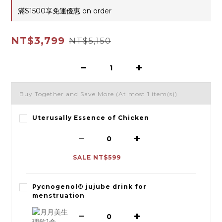
滿$1500享免運優惠 on order
NT$3,799
NT$5,150
Buy Together and Save More
(At most 1 item(s))
Uterusally Essence of Chicken
SALE NT$599
Pycnogenol® jujube drink for
menstruation