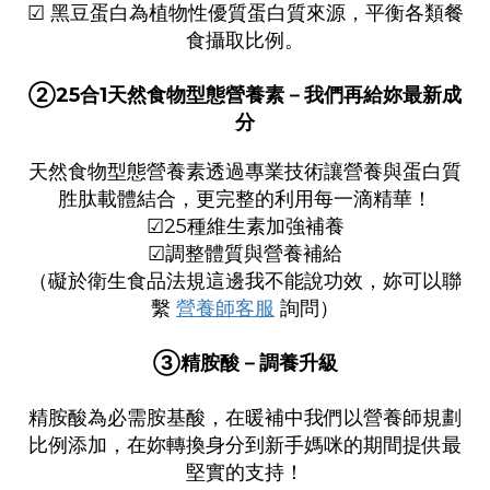
­☑ 黑豆蛋白為植物性優質蛋白質來源，平衡各類餐
食攝取比例。
②
25合1天然食物型態營養素－
我們再給妳最新成
分
天然食物型態營養素透過專業技術讓營養與蛋白質
胜肽載體結合，更完整的利用每一滴精華！
☑25種維生素加強補養
☑調整體質與營養補給
（礙於衛生食品法規這邊我不能說功效，妳可以聯
繫
營養師客服
詢問）
­③精胺酸­－調養升級
精胺酸為必需胺基酸，在暖補中我們以營養師規劃
比例添加，在妳轉換身分到新手媽咪的期間提供最
堅實的支持！