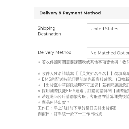
Delivery & Payment Method
Shipping
Destination
Delivery Method
⭐ 若收件國海關需要課關稅或其他事項皆會與＂收
⭐ 收件人姓名請填寫【【英文姓名全名】】勿填寫單名
⭐ EMS的配送時間訂購前請先跟客服確認。(日韓新
⭐ 【出貨至中華郵政後即不可退貨】若有問題請您
⭐ 採用國際快捷EMS運送，訂購前請詳閱【國際配
⭐ 若超過15公斤請聯繫客服，客服會在計算運費後
⭐ 商品何時出貨？
工作日：早上11點前下單於當日安排出貨(限)
例假日：訂單統一於下一工作日出貨