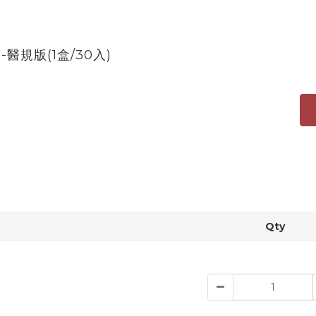
規版(1盒/30入)
Qty