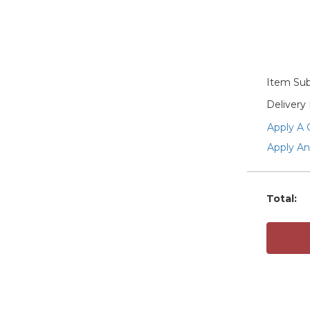
Item Sub
Delivery
Apply A
Apply An
Total
: